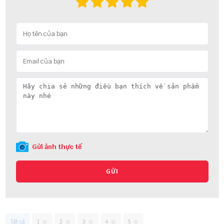
Gửi ảnh thực tế
GỬI
Tất cả
1
2
3
4
5