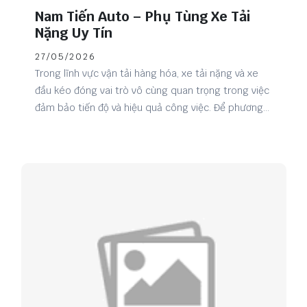
Nam Tiến Auto – Phụ Tùng Xe Tải
Nặng Uy Tín
27/05/2026
Trong lĩnh vực vận tải hàng hóa, xe tải nặng và xe
đầu kéo đóng vai trò vô cùng quan trọng trong việc
đảm bảo tiến độ và hiệu quả công việc. Để phương
tiện luôn vận hành ổn định, việc lựa chọn đơn vị cung
cấp phụ tùng uy tín là yếu tố không thể bỏ qua.
Nam Tiến Auto tự hào là địa chỉ chuyên cung cấp
phụ tùng xe tải nặng chất lượng, đáp ứng đa dạng
nhu cầu sửa chữa và bảo dưỡng cho khách hàng
trên toàn quốc.