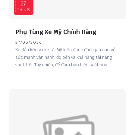
27
Tháng 05
Phụ Tùng Xe Mỹ Chính Hãng
27/05/2026
Xe đầu kéo và xe tải Mỹ luôn được đánh giá cao về
sức mạnh vận hành, độ bền và khả năng tải nặng
vượt trội. Tuy nhiên, để đảm bảo hiệu suất hoạt
động ổn định trong thời gian dài, việc sử dụng phụ
tùng xe Mỹ chính hãng là yếu tố vô cùng quan
trọng. Đây cũng là giải pháp giúp doanh nghiệp vận
tải tiết kiệm chi phí sửa chữa và hạn chế tình trạng
xe ngừng hoạt động ngoài ý muốn.