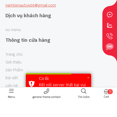
namtienauto466@gmail.com
Dịch vụ khách hàng
no menu
Thông tin cửa hàng
Trang chủ
Giới thiệu
Sản Phẩm
×
Bài viết
Có lỗi
Kết nối server thất bại vui
Liên hệ
lòng thử lại
0
Cart
Menu
general.theme.contact
Tìm kiếm
© 2026 - Thiết kế bởi sikido.vn