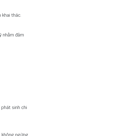
 khai thác.
 kỹ nhằm đảm
 phát sinh chi
to không ngừng