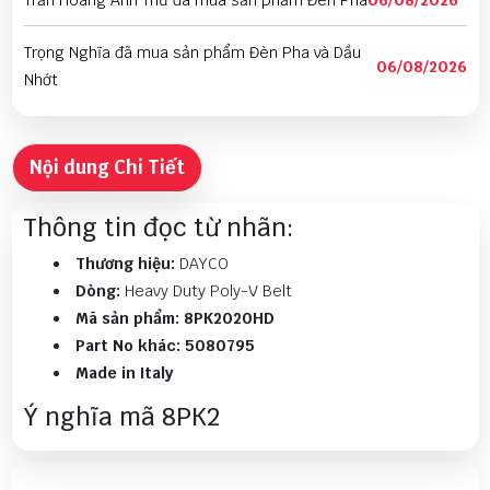
Trần Hoàng Anh Thư đã mua sản phẩm Đèn Pha
06/08/2026
Trọng Nghĩa đã mua sản phẩm Đèn Pha và Dầu
06/08/2026
Nhớt
Nguyễn Vũ Khoa Nguyên đã mua sản phẩm Đèn
06/08/2026
Pha
Nội dung Chi Tiết
Nguyễn Thành Đạt đã mua sản phẩm Đèn Pha
06/08/2026
Thông tin đọc từ nhãn:
Thương hiệu:
DAYCO
Long Mỹ đã mua sản phẩm Đèn Pha và Dầu Nhớt
06/08/2026
Dòng:
Heavy Duty Poly-V Belt
Phùng Chí Tính đã mua sản phẩm Đèn Pha và
Mã sản phẩm:
8PK2020HD
06/08/2026
Dầu Nhớt
Part No khác:
5080795
Made in Italy
Lê Thị Thảo Anh đã mua sản phẩm Đèn Pha
06/08/2026
Ý nghĩa mã 8PK2
Phan Thị Ánh Nguyệt đã mua sản phẩm Đèn Pha
06/08/2026