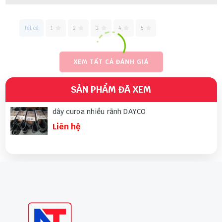
Tất cả
1
2
3
4
5
XEM TẤT CẢ ĐÁNH GIÁ
SẢN PHẨM ĐÃ XEM
dây curoa nhiều rãnh DAYCO
Liên hệ