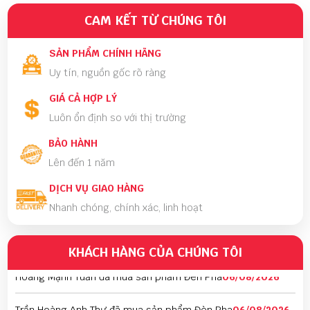
CAM KẾT TỪ CHÚNG TÔI
SẢN PHẨM CHÍNH HÃNG
Uy tín, nguồn gốc rõ ràng
GIÁ CẢ HỢP LÝ
Luôn ổn định so với thị trường
BẢO HÀNH
Lê Thị Thảo Anh đã mua sản phẩm Đèn Pha
06/08/2026
Lên đến 1 năm
DỊCH VỤ GIAO HÀNG
Phan Thị Ánh Nguyệt đã mua sản phẩm Đèn Pha
06/08/2026
Nhanh chóng, chính xác, linh hoạt
Hoàng sơn đã mua sản phẩm Đèn Pha và Dầu
06/08/2026
Nhớt
KHÁCH HÀNG CỦA CHÚNG TÔI
Hoàng Mạnh Tuấn đã mua sản phẩm Đèn Pha
06/08/2026