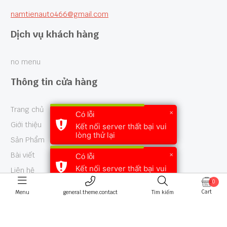
namtienauto466@gmail.com
Dịch vụ khách hàng
no menu
Thông tin cửa hàng
Trang chủ
×
Có lỗi
Giới thiệu
Kết nối server thất bại vui
lòng thử lại
Sản Phẩm
×
Bài viết
Có lỗi
Kết nối server thất bại vui
Liên hệ
lòng thử lại
0
Cart
Menu
general.theme.contact
Tìm kiếm
© 2026 - Thiết kế bởi sikido.vn