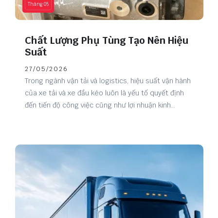
Tháng 05
Chất Lượng Phụ Tùng Tạo Nên Hiệu
Suất
27/05/2026
Trong ngành vận tải và logistics, hiệu suất vận hành
của xe tải và xe đầu kéo luôn là yếu tố quyết định
đến tiến độ công việc cũng như lợi nhuận kinh
doanh. Bên cạnh kỹ năng vận hành và bảo dưỡng
định kỳ, chất lượng phụ tùng chính là yếu tố quan
trọng giúp phương tiện hoạt động ổn định, bền bỉ và
tiết kiệm chi phí lâu dài