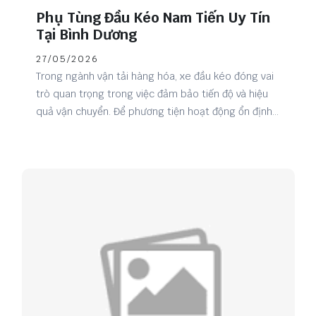
Phụ Tùng Đầu Kéo Nam Tiến Uy Tín
Tại Bình Dương
27/05/2026
Trong ngành vận tải hàng hóa, xe đầu kéo đóng vai
trò quan trọng trong việc đảm bảo tiến độ và hiệu
quả vận chuyển. Để phương tiện hoạt động ổn định
và bền bỉ trên mọi cung đường, việc lựa chọn phụ
tùng chất lượng là điều vô cùng cần thiết. Nam Tiến
Auto tự hào là đơn vị chuyên cung cấp phụ tùng
đầu kéo uy tín tại Bình Dương, đáp ứng đa dạng nhu
cầu sửa chữa và bảo dưỡng cho khách hàng cá
nhân lẫn doanh nghiệp vận tải.