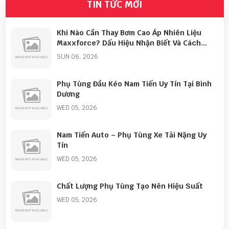
bị hao mòn hoặc hư hỏng, ảnh hưởng trực tiếp đến
TIN TỨC MỚI
hiệu suất của xe. Vậy khi nào cần thay bơm cao áp
nhiên liệu Maxxforce? Hãy cùng tìm hiểu các dấu
Khi Nào Cần Thay Bơm Cao Áp Nhiên Liệu
hiệu nhận biết và giải pháp xử lý trong bài viết dưới
Maxxforce? Dấu Hiệu Nhận Biết Và Cách
Khắc Phục
đây.
SUN 06, 2026
Phụ Tùng Đầu Kéo Nam Tiến Uy Tín Tại Bình
Dương
WED 05, 2026
Nam Tiến Auto – Phụ Tùng Xe Tải Nặng Uy
Tín
WED 05, 2026
Chất Lượng Phụ Tùng Tạo Nên Hiệu Suất
WED 05, 2026