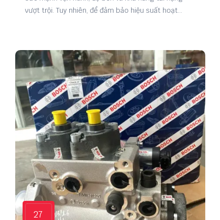
vượt trội. Tuy nhiên, để đảm bảo hiệu suất hoạt
động ổn định trong thời gian dài, việc sử dụng phụ
tùng xe Mỹ chính hãng là yếu tố vô cùng quan
trọng. Đây cũng là giải pháp giúp doanh nghiệp vận
tải tiết kiệm chi phí sửa chữa và hạn chế tình trạng
xe ngừng hoạt động ngoài ý muốn.
27