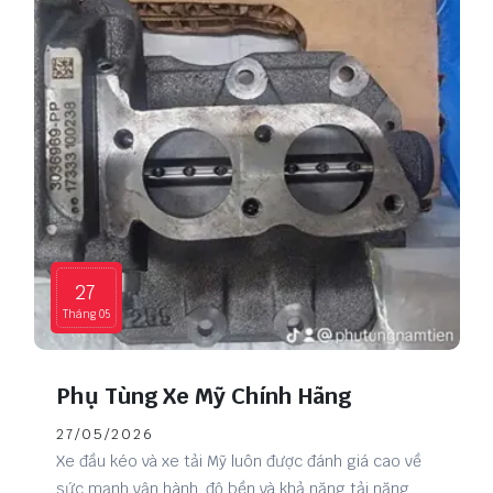
27
Tháng 05
Phụ Tùng Xe Mỹ Chính Hãng
27/05/2026
Xe đầu kéo và xe tải Mỹ luôn được đánh giá cao về
sức mạnh vận hành, độ bền và khả năng tải nặng