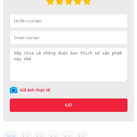
Gửi ảnh thực tế
GỬI
Tất cả
1
2
3
4
5