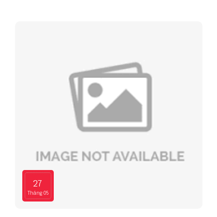
cấp phụ tùng uy tín là yếu tố không thể bỏ qua.
Nam Tiến Auto tự hào là địa chỉ chuyên cung cấp
phụ tùng xe tải nặng chất lượng, đáp ứng đa dạng
nhu cầu sửa chữa và bảo dưỡng cho khách hàng
trên toàn quốc.
27
Tháng 05