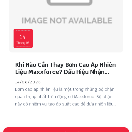
14
Tháng 06
Khi Nào Cần Thay Bơm Cao Áp Nhiên
Liệu Maxxforce? Dấu Hiệu Nhận
Biết Và Cách Khắc Phục
14/06/2026
Bơm cao áp nhiên liệu là một trong những bộ phận
quan trọng nhất trên động cơ Maxxforce. Bộ phận
này có nhiệm vụ tạo áp suất cao để đưa nhiên liệu
đến kim phun, đảm bảo quá trình đốt cháy diễn ra
hiệu quả và giúp động cơ vận hành ổn định. Tuy
nhiên, sau thời gian dài sử dụng, bơm cao áp có thể